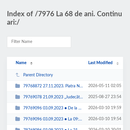
Index of /7976 La 68 de ani. Continu
ari:/
Name
Last Modified
Parent Directory
2026-05-11 02:05
79768872 27.11.2023. Piatra Neamt. In Sala de spectacole a Casei de Cultură ...
2025-08-27 23:54
79769078 21.09.2023 „Judecătoria PIATRA-NEAMT" > 12301 'slash' 279 'slash...
2026-03-10 19:59
79769096 03.09.2023 ● De la 11h09m, 'Hrisovul de sfinţire', Părintele Pro...
2026-03-10 19:54
79769096 03.09.2023 ● La 09:56. Super. Splendida. Predica ÎPS Părinte Mit...