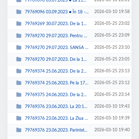
2026-03-10 20:01
79769096 03.09.2023 ● La 21h24m, AM trecut prin Sfântul Altar. De la 11h2...
2026-03-10 19:58
79769096 03.09.2023 ● În 18 - 20 grade Celsius. Piatra Neamt.
2026-05-25 23:02
79769269 30.07.2023. De la 12h02m până la 12h19m, simularea unei lupte înt...
2026-05-25 23:09
79769270 29.07.2023. Pentru a ajunge la dealul respectiv Ruinele, rămăși�...
2026-05-25 23:10
79769270 29.07.2023. SANSA n-3 a fost un coleg de clasa a XII-a, coleg care ...
2026-05-25 23:05
79769270 29.07.2023. De la 11h02m până la 11h22m, deschiderea oficiala Fest...
2026-05-25 23:13
79769374 25.06.2023. De la 22:18 la 23:22, concert VOLTAJ, din care la 22:49 ...
2026-05-25 23:12
79769374 25.06.2023. Pe la 17 - 19 grade Celsius. Fara ploi, in timpul celo...
2026-05-25 23:14
79769375 24.06.2023. De la 22:02 la 23:19, concert Direcţia 5. De la 21:04 ...
2026-03-10 19:43
79769376 23.06.2023. La 20:19, finalul procesiunii ortodoxe, prin municipiu. ...
2026-03-10 19:39
79769376 23.06.2023. La Ziua a doua a Municipiului PIATRA NEAMŢ. La 10:52, f...
2026-03-10 19:40
79769376 23.06.2023. Parintelui nostru Mitropolit Teofan, în Sfânta Biseric...